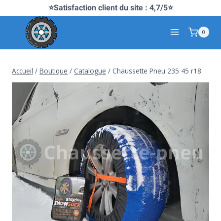
Aller
⭐Satisfaction client du site : 4,7/5⭐
au
0
contenu
Accueil
/
Boutique
/
Catalogue
/
Chaussette Pneu 235 45 r18