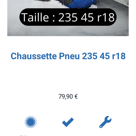
Chaussette Pneu 235 45 r18
79,90
€