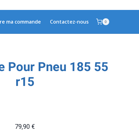
vre ma commande
Contactez-nous
0
e Pour Pneu 185 55
r15
79,90
€