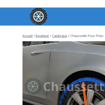
Aller
au
contenu
Accueil
/
Boutique
/
Catalogue
/
Chaussette Pour Pneu 