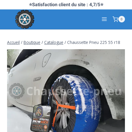
Aller
⭐Satisfaction client du site : 4,7/5⭐
au
0
contenu
Accueil
/
Boutique
/
Catalogue
/
Chaussette Pneu 225 55 r18