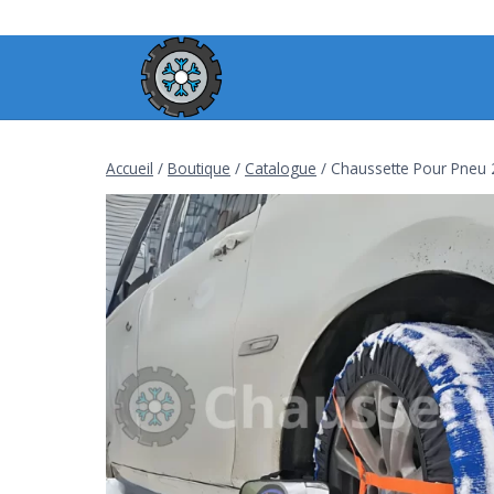
Aller
au
contenu
Accueil
/
Boutique
/
Catalogue
/
Chaussette Pour Pneu 