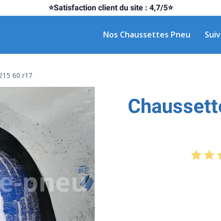
⭐Satisfaction client du site : 4,7/5⭐
Nos Chaussettes Pneu
Sui
215 60 r17
Chaussett
2
Not
sur 
s
nota