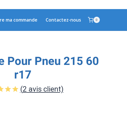
vre ma commande
Contactez-nous
0
e Pour Pneu 215 60
r17
(
2
avis client)
é
5.00
5 basé
ur
tions