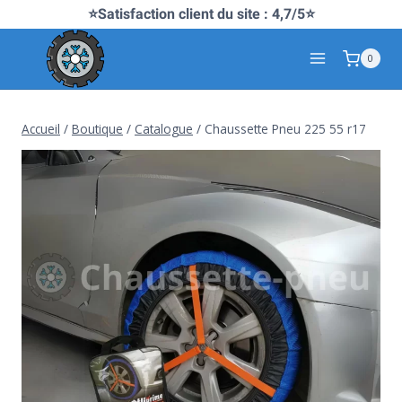
Aller
⭐Satisfaction client du site : 4,7/5⭐
au
0
contenu
Accueil
/
Boutique
/
Catalogue
/
Chaussette Pneu 225 55 r17